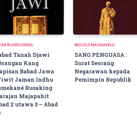
 VAN RIJCKEVORSEL
NICCOLO MACHIAVELLI
abad Tanah Djawi
SANG PENGUASA :
érangan Kang
Surat Seorang
apisan Babad Jawa
Negarawan kepada
iwit Jaman Indhu
Pemimpin Republik
umekané Rusaking
arajan Majapahit
bad 2 utawa 3 – Abad
6