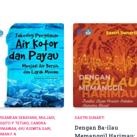
RDAMEAN SEBAYANG, MULJADI,
SASTRI SUNARTI
GGITO P. TETUKO, CANDRA
Dengan Ba-ilau
RNIAWAN, AYU YUSWITA SARI,
KMAN F. N
Memanggil Harimau: