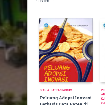
22 halaman
DIAH A. JATRANINGRUM
PE
AN
Peluang Adopsi Inovasi
KU
Berbasis Data Paten di
LU