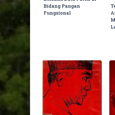
Bidang Pangan
T
Fungsional
A
M
L