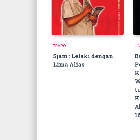
TEMPO
L.
Sjam : Lelaki dengan
B
Lima Alias
P
K
W
t
K
A
1