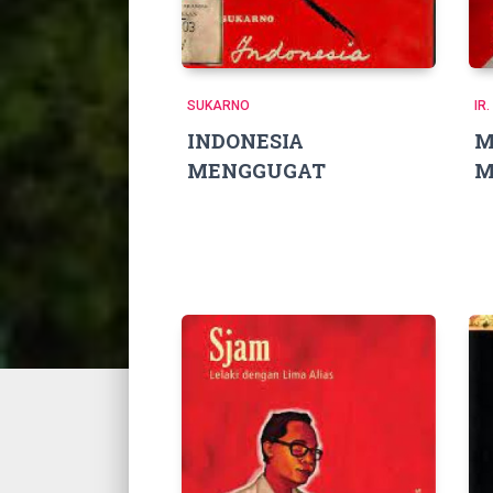
SUKARNO
IR
INDONESIA
M
MENGGUGAT
M