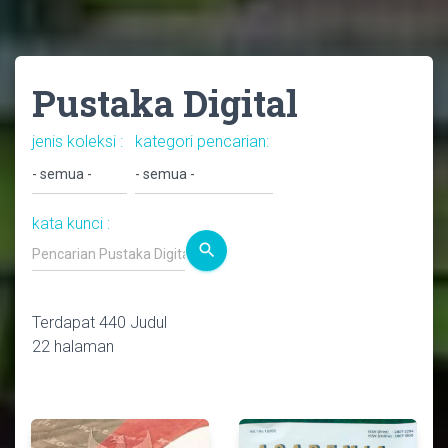
Pustaka Digital
Home
/
Pustaka Digital
jenis koleksi :
kategori pencarian:
kata kunci :
search
Terdapat 440 Judul
22 halaman