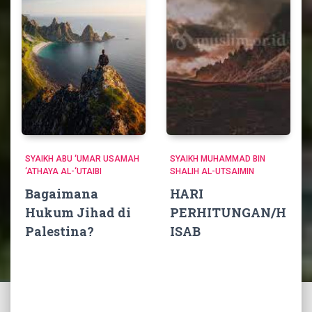
SYAIKH ABU ‘UMAR USAMAH
SYAIKH MUHAMMAD BIN
‘ATHAYA AL-‘UTAIBI
SHALIH AL-UTSAIMIN
Bagaimana
HARI
Hukum Jihad di
PERHITUNGAN/H
Palestina?
ISAB