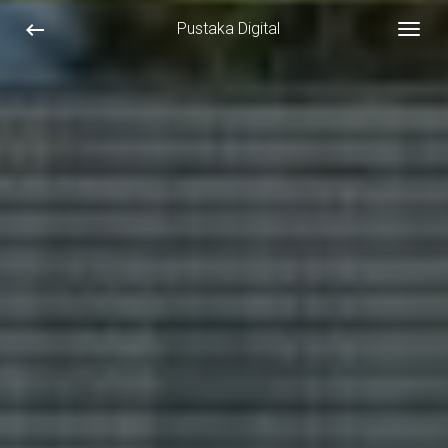
keyboard_backspace
Pustaka Digital
Togg