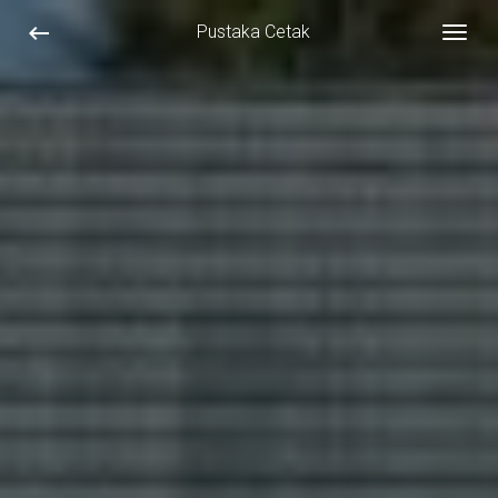
keyboard_backspace
Pustaka Cetak
Togg