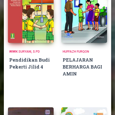
WIWIK SURYANI, S.PD
HUFFAZH FURQON
Pendidikan Budi
PELAJARAN
Pekerti Jilid 4
BERHARGA BAGI
AMIN