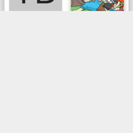
DICKY I.T PRABOWO
TITIN FITRIANA
The Amazing
Terkapar Di
Biologi Vol. B
Lokasi Angker