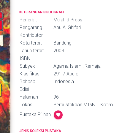
KETERANGAN BIBLIOGRAFI
Penerbit
: Mujahid Press
Pengarang
: Abu Al Ghifari
Kontributor
:
Kota terbit
: Bandung
Tahun terbit
: 2003
ISBN
:
Subyek
: Agama Islam : Remaja
Klasifikasi
: 291.7 Abu g
Bahasa
: Indonesia
Edisi
:
Halaman
: 96
Lokasi
: Perpustakaan MTsN 1 Kotim
Pustaka Pilihan
:
favorite
JENIS KOLEKSI PUSTAKA