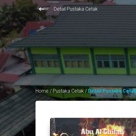
keyboard_backspace
Detail Pustaka Cetak
Home
/
Pustaka Cetak
/
Detail Pustaka Ceta