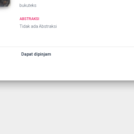
bukuteks
ABSTRAKSI
Tidak ada Abstraksi
Dapat dipinjam
026 IBRA v.10 All Rights Reserved By
Teratama Technology Sys